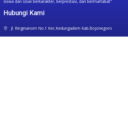
siswa dan siswi berkarakter, berprestasi, dan bermartabat"
Hubungi Kami
Jl. Ringinanom No.1 Kec.Kedungadem Kab.Bojonegoro
sman1kdg@gmail.com
0353351094
Ikuti Kami