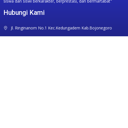
siswa dan siswi berkarakter, berprestasi, dan bermartabat"
Hubungi Kami
Jl. Ringinanom No.1 Kec.Kedungadem Kab.Bojonegoro
sman1kdg@gmail.com
0353351094
Ikuti Kami