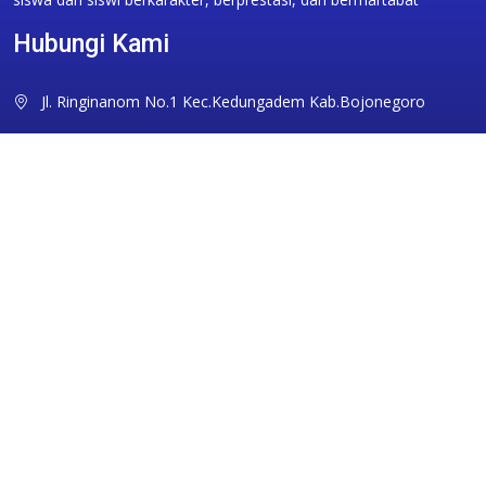
Hubungi Kami
Jl. Ringinanom No.1 Kec.Kedungadem Kab.Bojonegoro
sman1kdg@gmail.com
0353351094
Ikuti Kami