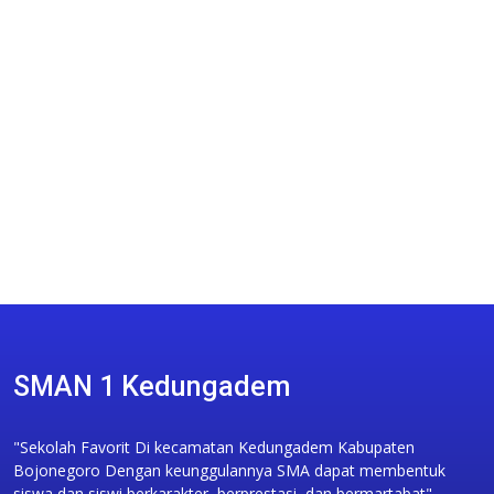
SMAN 1 Kedungadem
"Sekolah Favorit Di kecamatan Kedungadem Kabupaten
Bojonegoro Dengan keunggulannya SMA dapat membentuk
siswa dan siswi berkarakter, berprestasi, dan bermartabat"