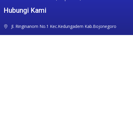
Hubungi Kami
Jl. Ringinanom No.1 Kec.Kedungadem Kab.Bojonegoro
sman1kdg@gmail.com
0353351094
Ikuti Kami