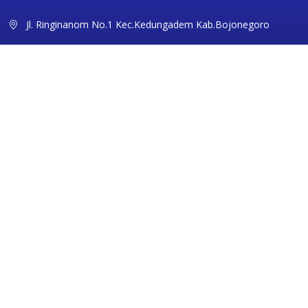
Jl. Ringinanom No.1 Kec.Kedungadem Kab.Bojonegoro
sman1kdg@gmail.com
0353351094
Ikuti Kami