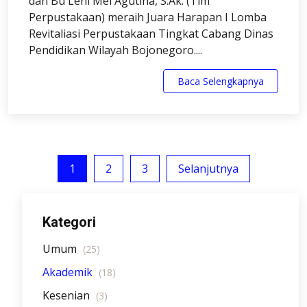
dan Bu Leni Mei Agutina, S.Ak. (Tim
Perpustakaan) meraih Juara Harapan I Lomba
Revitaliasi Perpustakaan Tingkat Cabang Dinas
Pendidikan Wilayah Bojonegoro....
Baca Selengkapnya
1
2
3
Selanjutnya
Kategori
Umum
(25)
Akademik
(18)
Kesenian
(3)