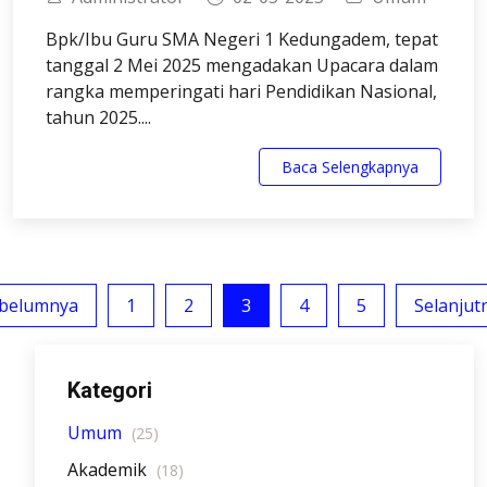
Bpk/Ibu Guru SMA Negeri 1 Kedungadem, tepat
tanggal 2 Mei 2025 mengadakan Upacara dalam
rangka memperingati hari Pendidikan Nasional,
tahun 2025....
Baca Selengkapnya
belumnya
1
2
3
4
5
Selanjut
Kategori
Umum
(25)
Akademik
(18)