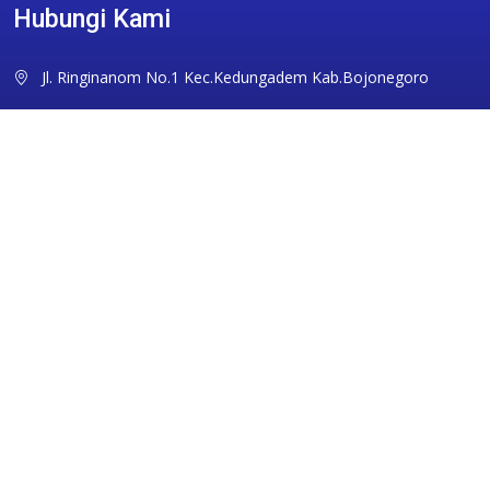
Hubungi Kami
Jl. Ringinanom No.1 Kec.Kedungadem Kab.Bojonegoro
sman1kdg@gmail.com
0353351094
Ikuti Kami